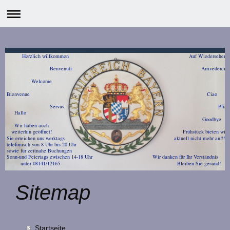
Herzlich willkommen Auf Wiedersehen
Benvenuti Arrivede
Welcome Au rev
Bienvenue Ci
Servus Pfi
Hallo
Goodbye
Wir haben auch
weiterhin geöffne
Sie erreichen uns werkta
telefonisch von 8 Uhr bis 20 Uhr
sowie für ze
Sonn-und Feiertags zwischen 14-18 Uhr W
unter 08141/12165 Blei
Sitemap
Startseite