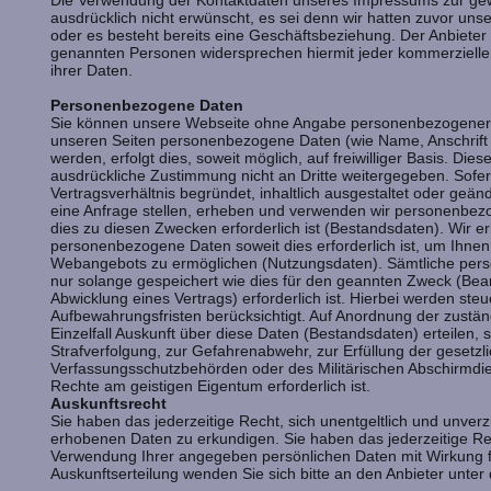
Die Verwendung der Kontaktdaten unseres Impressums zur gew
ausdrücklich nicht erwünscht, es sei denn wir hatten zuvor unsere
oder es besteht bereits eine Geschäftsbeziehung. Der Anbieter 
genannten Personen widersprechen hiermit jeder kommerziel
ihrer Daten.
Personenbezogene Daten
Sie können unsere Webseite ohne Angabe personenbezogener 
unseren Seiten personenbezogene Daten (wie Name, Anschrift
werden, erfolgt dies, soweit möglich, auf freiwilliger Basis. Di
ausdrückliche Zustimmung nicht an Dritte weitergegeben. Sofe
Vertragsverhältnis begründet, inhaltlich ausgestaltet oder geän
eine Anfrage stellen, erheben und verwenden wir personenbez
dies zu diesen Zwecken erforderlich ist (Bestandsdaten). Wir e
personenbezogene Daten soweit dies erforderlich ist, um Ihn
Webangebots zu ermöglichen (Nutzungsdaten). Sämtliche pe
nur solange gespeichert wie dies für den geannten Zweck (Bear
Abwicklung eines Vertrags) erforderlich ist. Hierbei werden ste
Aufbewahrungsfristen berücksichtigt. Auf Anordnung der zuständ
Einzelfall Auskunft über diese Daten (Bestandsdaten) erteilen, 
Strafverfolgung, zur Gefahrenabwehr, zur Erfüllung der gesetz
Verfassungsschutzbehörden oder des Militärischen Abschirmdi
Rechte am geistigen Eigentum erforderlich ist.
Auskunftsrecht
Sie haben das jederzeitige Recht, sich unentgeltlich und unverz
erhobenen Daten zu erkundigen. Sie haben das jederzeitige Re
Verwendung Ihrer angegeben persönlichen Daten mit Wirkung fü
Auskunftserteilung wenden Sie sich bitte an den Anbieter unte