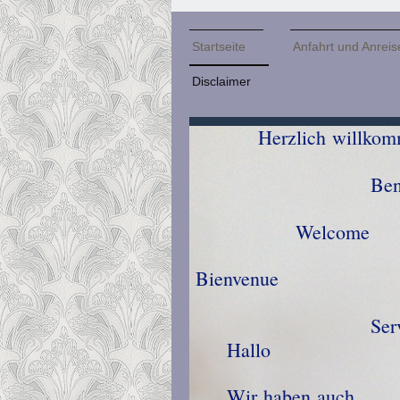
Startseite
Anfahrt und Anreis
Disclaimer
Herzlich
Benv
Wel
Bi
Se
Ha
G
Wir haben auch