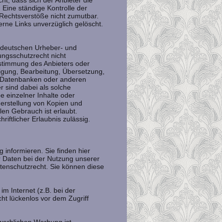
ht, dass sich der Anbieter die
 Eine ständige Kontrolle der
 Rechtsverstöße nicht zumutbar.
rne Links unverzüglich gelöscht.
m deutschen Urheber- und
ngsschutzrecht nicht
ustimmung des Anbieters oder
ltigung, Bearbeitung, Übersetzung,
n Datenbanken oder anderen
r sind dabei als solche
e einzelner Inhalte oder
 Herstellung von Kopien und
len Gebrauch ist erlaubt.
riftlicher Erlaubnis zulässig.
informieren. Sie finden hier
 Daten bei der Nutzung unserer
tenschutzrecht. Sie können diese
m Internet (z.B. bei der
ht lückenlos vor dem Zugriff