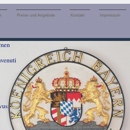
e
Preise und Angebote
Kontakt
Impressum
 willkommen Auf 
enuti Ar
come Au
envenu
rvus 
llo
ood