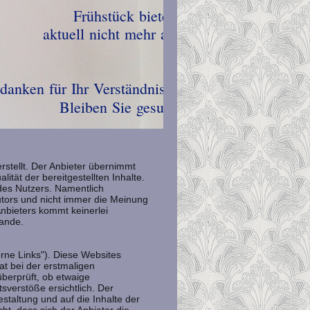
eöffnet!
 werktags a
r zei
n 14-18 Uhr Wir da
65 Bleiben
rstellt. Der Anbieter übernimmt
lität der bereitgestellten Inhalte.
 des Nutzers. Namentlich
tors und nicht immer die Meinung
Anbieters kommt keinerlei
tande.
erne Links"). Diese Websites
at bei der erstmaligen
überprüft, ob etwaige
verstöße ersichtlich. Der
estaltung und auf die Inhalte der