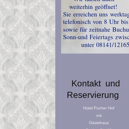
weit
Sie e
telefonisch von 8 Uhr bi
so
Sonn-und 
unter
Kontakt un
Reservierung
Hotel Pucher Hof
mit
Gästehaus