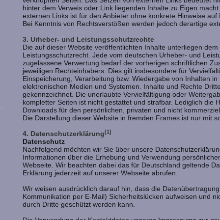
verknüpften Seiten. Das Setzen von externen Links bedeutet nic
hinter dem Verweis oder Link liegenden Inhalte zu Eigen macht.
externen Links ist für den Anbieter ohne konkrete Hinweise auf
Bei Kenntnis von Rechtsverstößen werden jedoch derartige exte
3. Urheber- und Leistungsschutzrechte
Die auf dieser Website veröffentlichten Inhalte unterliegen de
Leistungsschutzrecht. Jede vom deutschen Urheber- und Leistu
zugelassene Verwertung bedarf der vorherigen schriftlichen Z
jeweiligen Rechteinhabers. Dies gilt insbesondere für Vervielfä
Einspeicherung, Verarbeitung bzw. Wiedergabe von Inhalten i
elektronischen Medien und Systemen. Inhalte und Rechte Dritte
gekennzeichnet. Die unerlaubte Vervielfältigung oder Weitergab
kompletter Seiten ist nicht gestattet und strafbar. Lediglich die
Downloads für den persönlichen, privaten und nicht kommerziel
Die Darstellung dieser Website in fremden Frames ist nur mit sch
[1]
4. Datenschutzerklärung
Datenschutz
Nachfolgend möchten wir Sie über unsere Datenschutzerklärung 
Informationen über die Erhebung und Verwendung persönlicher
Webseite. Wir beachten dabei das für Deutschland geltende Da
Erklärung jederzeit auf unserer Webseite abrufen.
Wir weisen ausdrücklich darauf hin, dass die Datenübertragung i
Kommunikation per E-Mail) Sicherheitslücken aufweisen und nic
durch Dritte geschützt werden kann.