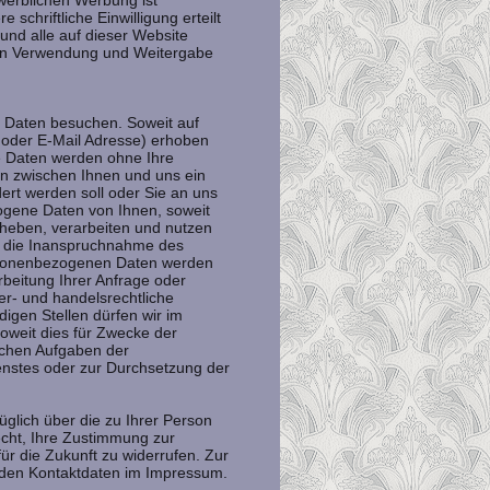
erblichen Werbung ist
 schriftliche Einwilligung erteilt
und alle auf dieser Website
len Verwendung und Weitergabe
Daten besuchen. Soweit auf
 oder E-Mail Adresse) erhoben
ese Daten werden ohne Ihre
rn zwischen Ihnen und uns ein
dert werden soll oder Sie an uns
ogene Daten von Ihnen, soweit
rheben, verarbeiten und nutzen
en die Inanspruchnahme des
rsonenbezogenen Daten werden
beitung Ihrer Anfrage oder
uer- und handelsrechtliche
igen Stellen dürfen wir im
soweit dies für Zwecke der
lichen Aufgaben der
enstes oder zur Durchsetzung der
üglich über die zu Ihrer Person
cht, Ihre Zustimmung zur
r die Zukunft zu widerrufen. Zur
r den Kontaktdaten im Impressum.