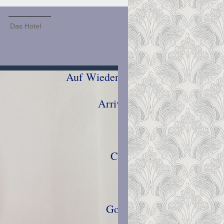
Das Hotel
Wiedersehen
rivederc
 revoi
e Ciao
Pfia 
bye