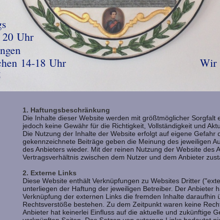
erhin g
rreichen uns
s 20 Uhr
wie fü
Feiertags zwische
 08141/121
1. Haftungsbeschränkung
Die Inhalte dieser Website werden mit größtmöglicher Sorgfalt e
jedoch keine Gewähr für die Richtigkeit, Vollständigkeit und Aktua
Die Nutzung der Inhalte der Website erfolgt auf eigene Gefahr
d
gekennzeichnete Beiträge geben die Meinung des jeweiligen Au
des Anbieters wieder. Mit der reinen Nutzung der Website des 
Vertragsverhältnis zwischen dem Nutzer und dem Anbieter zus
2. Externe Links
Diese Website enthält Verknüpfungen zu Websites Dritter ("ext
unterliegen der Haftung der jeweiligen Betreiber. Der Anbieter h
Verknüpfung der externen Links die fremden Inhalte daraufhin 
Rechtsverstöße bestehen. Zu dem Zeitpunkt waren keine Rechts
Anbieter hat keinerlei Einfluss auf die aktuelle und zukünftige G